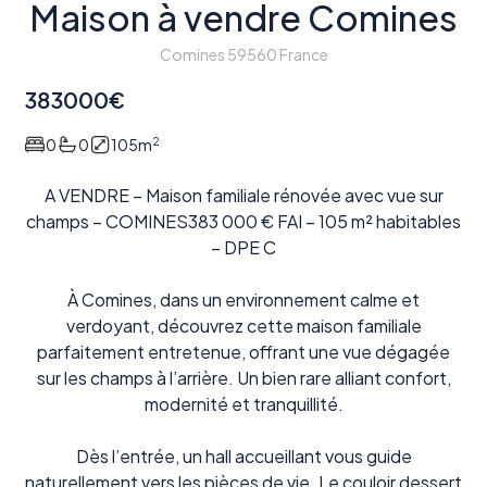
Maison à vendre Comines
Comines 59560 France
383000
€
2
0
0
105
m
A VENDRE – Maison familiale rénovée avec vue sur
champs – COMINES383 000 € FAI – 105 m² habitables
– DPE C
À Comines, dans un environnement calme et
verdoyant, découvrez cette maison familiale
parfaitement entretenue, offrant une vue dégagée
sur les champs à l’arrière. Un bien rare alliant confort,
modernité et tranquillité.
Dès l’entrée, un hall accueillant vous guide
naturellement vers les pièces de vie. Le couloir dessert