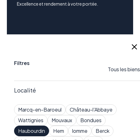
Excellence et rendement à votre portée.
Invest Immo
Services
Accueil
Investir dans l'immobilier
Filtres
Rejoindre notre réseau
Gestion locative
Tous les biens
Blog
Vendre
Localité
Contact
Mentions légales
Marcq-en-Baroeul
Château-l'Abbaye
Barème
Wattignies
Mouvaux
Bondues
Haubourdin
Hem
lomme
Berck
Simulateurs