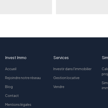
Invest Immo
Services
Sim
Accueil
Investir dans l'immobilier
Calc
pro
Rejoindre notre réseau
Gestion locative
Simu
Blog
Vendre
imm
Contact
Mentions légales