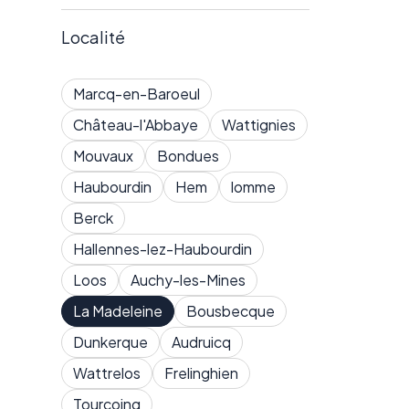
Localité
Marcq-en-Baroeul
Château-l'Abbaye
Wattignies
Mouvaux
Bondues
Haubourdin
Hem
lomme
Berck
Hallennes-lez-Haubourdin
Loos
Auchy-les-Mines
La Madeleine
Bousbecque
Dunkerque
Audruicq
Wattrelos
Frelinghien
Tourcoing