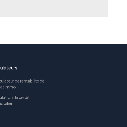
ulateurs
ulateur de rentabilité de
jet immo
lation de crédit
obilier