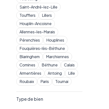
Saint-André-lez-Lille
Toufflers
Lillers
Houplin-Ancoisne
Allennes-les-Marais
Pérenchies
Houplines
Fouquières-lès-Béthune
Blaringhem
Marchiennes
Comines
Béthune
Calais
Armentières
Antoing
Lille
Roubaix
Paris
Tournai
Type de bien