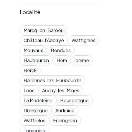
Localité
Marcq-en-Baroeul
Château-l'Abbaye
Wattignies
Mouvaux
Bondues
Haubourdin
Hem
lomme
Berck
Hallennes-lez-Haubourdin
Loos
Auchy-les-Mines
La Madeleine
Bousbecque
Dunkerque
Audruicq
Wattrelos
Frelinghien
Tourcoing