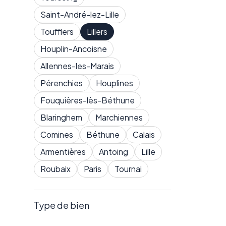
Saint-André-lez-Lille
Toufflers
Lillers
Houplin-Ancoisne
Allennes-les-Marais
Pérenchies
Houplines
Fouquières-lès-Béthune
Blaringhem
Marchiennes
Comines
Béthune
Calais
Armentières
Antoing
Lille
Roubaix
Paris
Tournai
Type de bien