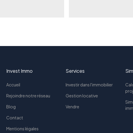
Invest Immo
Services
Sim
Accueil
Investir dans l'immobilier
Calc
pro
Rejoindre notre réseau
Gestion locative
Simu
Blog
Vendre
imm
Contact
Mentions légales