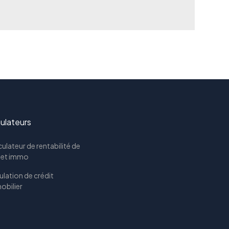
ulateurs
ulateur de rentabilité de
jet immo
lation de crédit
obilier