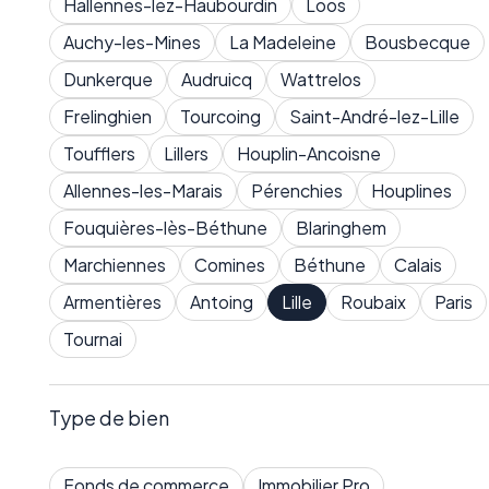
Hallennes-lez-Haubourdin
Loos
Auchy-les-Mines
La Madeleine
Bousbecque
Dunkerque
Audruicq
Wattrelos
Frelinghien
Tourcoing
Saint-André-lez-Lille
Toufflers
Lillers
Houplin-Ancoisne
Allennes-les-Marais
Pérenchies
Houplines
Excellence et rendement à votre portée.
Fouquières-lès-Béthune
Blaringhem
Marchiennes
Comines
Béthune
Calais
Armentières
Antoing
Lille
Roubaix
Paris
Tournai
Invest Immo
Services
Accueil
Investir dans l'immobilier
Type de bien
Rejoindre notre réseau
Gestion locative
Blog
Vendre
Fonds de commerce
Immobilier Pro