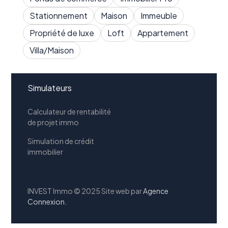
Contact
Stationnement
Maison
Immeuble
Mentions légales
Propriété de luxe
Loft
Appartement
Barème
Villa/Maison
Simulateurs
Calculateur de rentabilité
de projet immo
Simulation de crédit
immobilier
INVEST Immo © 2025 Site web par
Agence
Connexion.