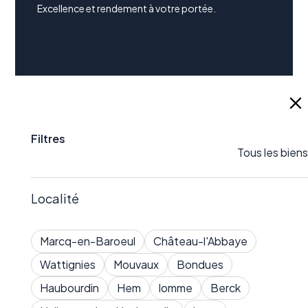
Excellence et rendement à votre portée.
Invest Immo
Services
Accueil
Investir dans l'immobilier
Filtres
Rejoindre notre réseau
Gestion locative
Tous les biens
Blog
Vendre
Localité
Contact
Mentions légales
Marcq-en-Baroeul
Château-l'Abbaye
Barème
Wattignies
Mouvaux
Bondues
Haubourdin
Hem
lomme
Berck
Simulateurs